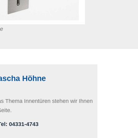
ge
tascha Höhne
as Thema Innentüren stehen wir Ihnen
eite.
Tel: 04331-4743